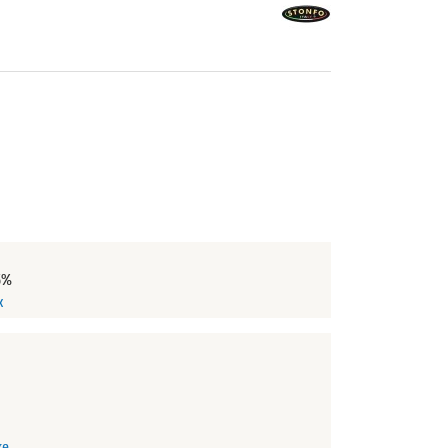
5%
х
ке