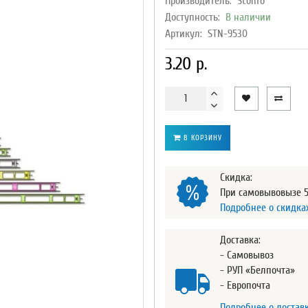
Производитель:
Stonfo
Доступность:
В наличии
Артикул:
STN-9530
3.20 р.
В КОРЗИНУ
Скидка:
При самовывовызе 
Подробнее о скидка
Доставка:
- Самовывоз
- РУП «Белпочта»
- Европочта
Подробнее о достав