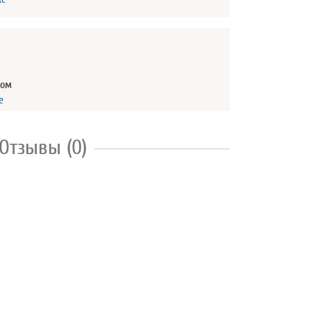
жом
е
Отзывы (0)