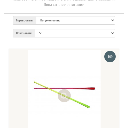
Показать все описание
Попловочная
– лёгкая, предусматривает наличие ножек, имеет
гибкий хлыстик. Изменение положения поплавка служит
сигналом того, что произошла поклёвка.
Сортировать:
Мормышечная удочка
наиболее распространена у любителей
зимней рыбалки. Конструкция такой удочки позволяет ловить
Показывать:
любую рыбу в стоячей воде и течении. Для удачной рыбалки
важно грамотно настроить частоту колебания кивка.
Живцовые удочки
подразделяются на жерлицы и живцовки.
TOP
Рыбалка на живца с использованием первого типа, который
оснащён катушками и флажками, предполагает ловлю крупной
рыбы. Второй тип – это удильник на ножках с кивком и катушкой.
Применяется для рыбалки на более мелкую рыбу.
Удочки для блеснения
для лёгких приманок состоят
из
удильника с рукояткой, катушки, хлыстика и кивка
. При
использовании тяжёлой приманки нужны снасти на основе
специальных удильников и массивных катушек.
В зарослях водорослей рыбалка с лодки на зимнюю удочку
гораздо удобнее, чем на обычную.
Для этого лучше выбрать
участок достаточной глубины и использовать мормышечную
удочку или снасть для блеснения, применяя зимние блесна.