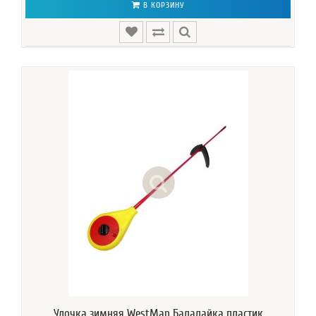
В КОРЗИНУ
Удочка зимняя WestMan Балалайка пластик