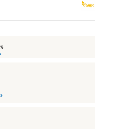
5%
х
ке