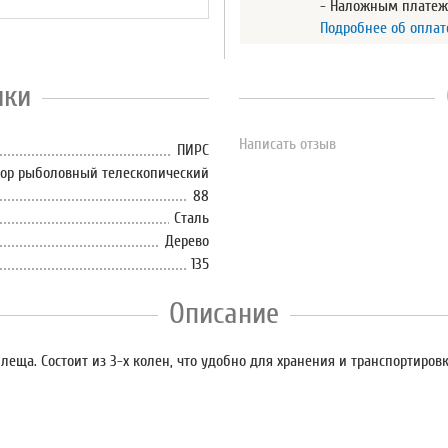
- Наложным плате
Подробнее об оплат
ики
Написать отзыв
ПИРС
гор рыболовный телескопический
88
Сталь
Дерево
135
Описание
ща. Состоит из 3-х колен, что удобно для хранения и транспортировк